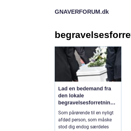
GNAVERFORUM.
dk
begravelsesforre
Lad en bedemand fra
den lokale
begravelsesforretning
forestå bisættelsen
Som pårørende til en nyligt
afdød person, som måske
stod dig endog særdeles