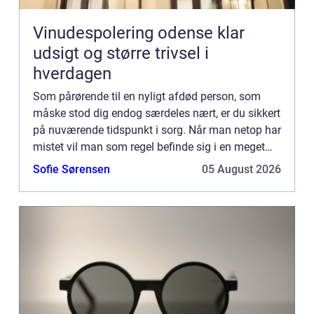
Vinudespolering odense klar
udsigt og større trivsel i
hverdagen
Som pårørende til en nyligt afdød person, som
måske stod dig endog særdeles nært, er du sikkert
på nuværende tidspunkt i sorg. Når man netop har
mistet vil man som regel befinde sig i en meget
smertefuld tilstand af sorg over sit tab og savnet
Sofie Sørensen
05 August 2026
af den...