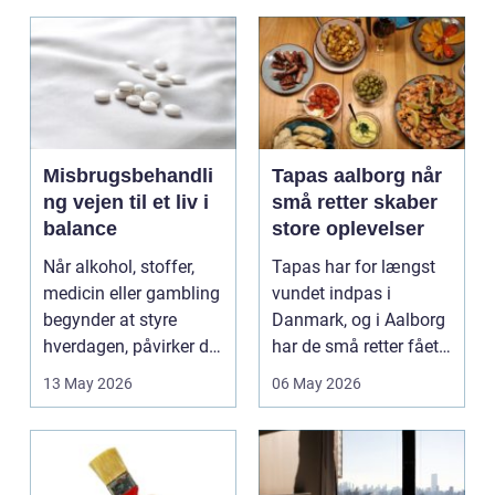
Misbrugsbehandli
Tapas aalborg når
ng vejen til et liv i
små retter skaber
balance
store oplevelser
Når alkohol, stoffer,
Tapas har for længst
medicin eller gambling
vundet indpas i
begynder at styre
Danmark, og i Aalborg
hverdagen, påvirker det
har de små retter fået
ikke kun pers...
deres helt eget li...
13 May 2026
06 May 2026