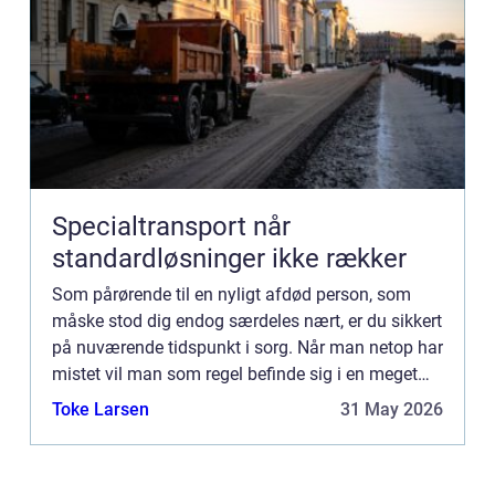
Specialtransport når
standardløsninger ikke rækker
Som pårørende til en nyligt afdød person, som
måske stod dig endog særdeles nært, er du sikkert
på nuværende tidspunkt i sorg. Når man netop har
mistet vil man som regel befinde sig i en meget
smertefuld tilstand af sorg over sit tab og savnet
Toke Larsen
31 May 2026
af den...