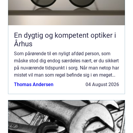
En dygtig og kompetent optiker i
Århus
Som pårørende til en nyligt afdød person, som
måske stod dig endog særdeles nært, er du sikkert
på nuværende tidspunkt i sorg. Når man netop har
mistet vil man som regel befinde sig i en meget
smertefuld tilstand af sorg over sit tab og savnet
Thomas Andersen
04 August 2026
af den...