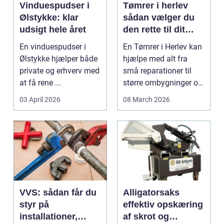
Vinduespudser i
Tømrer i herlev
Ølstykke: klar
sådan vælger du
udsigt hele året
den rette til dit
projekt
En vinduespudser i
En Tømrer i Herlev kan
Ølstykke hjælper både
hjælpe med alt fra
private og erhverv med
små reparationer til
at få rene ...
større ombygninger og
tilbygninger. N...
03 April 2026
08 March 2026
VVS: sådan får du
Alligatorsaks
styr på
effektiv opskæring
installationer,
af skrot og