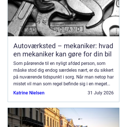
Autoværksted – mekaniker: hvad
en mekaniker kan gøre for din bil
Som pårørende til en nyligt afdød person, som
måske stod dig endog særdeles nært, er du sikkert
på nuværende tidspunkt i sorg. Når man netop har
mistet vil man som regel befinde sig i en meget
smertefuld tilstand af sorg over sit tab og savnet
Katrine Nielsen
31 July 2026
af den...