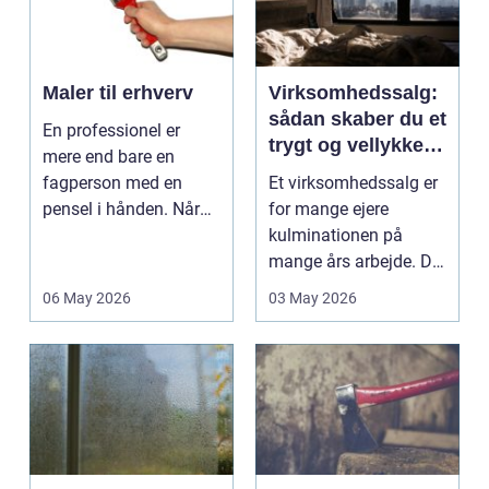
Maler til erhverv
Virksomhedssalg:
sådan skaber du et
En professionel er
trygt og vellykket
mere end bare en
salg
fagperson med en
Et virksomhedssalg er
pensel i hånden. Når
for mange ejere
virksomheder
kulminationen på
investerer i...
mange års arbejde. Det
kan være en planlagt
06 May 2026
03 May 2026
e...