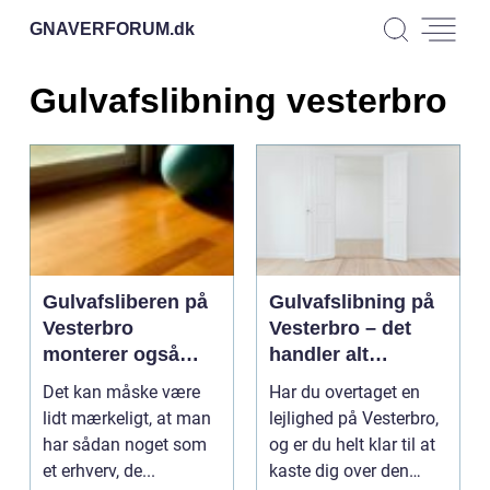
GNAVERFORUM.
dk
Gulvafslibning vesterbro
Gulvafsliberen på
Gulvafslibning på
Vesterbro
Vesterbro – det
monterer også
handler alt
lister
sammen om
Det kan måske være
Har du overtaget en
service
lidt mærkeligt, at man
lejlighed på Vesterbro,
har sådan noget som
og er du helt klar til at
et erhverv, de...
kaste dig over den