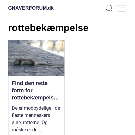
GNAVERFORUM.
dk
rottebekæmpelse
Find den rette
form for
rottebekæmpelse
på Frederiksberg
De er modbydelige i de
fleste menneskers
øjne, rotterne. Og
måske er det