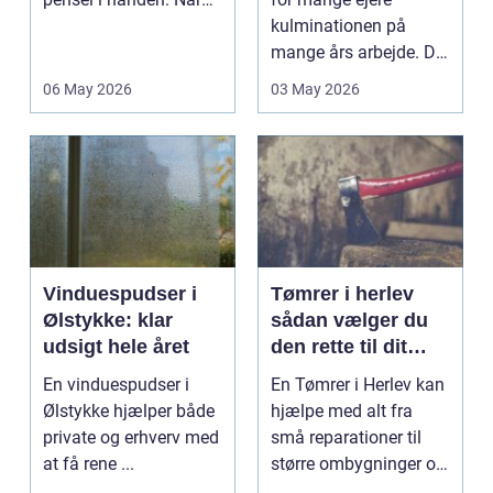
virksomheder
kulminationen på
investerer i...
mange års arbejde. Det
kan være en planlagt
06 May 2026
03 May 2026
e...
Vinduespudser i
Tømrer i herlev
Ølstykke: klar
sådan vælger du
udsigt hele året
den rette til dit
projekt
En vinduespudser i
En Tømrer i Herlev kan
Ølstykke hjælper både
hjælpe med alt fra
private og erhverv med
små reparationer til
at få rene ...
større ombygninger og
tilbygninger. N...