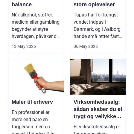
balance
store oplevelser
Når alkohol, stoffer,
Tapas har for længst
medicin eller gambling
vundet indpas i
begynder at styre
Danmark, og i Aalborg
hverdagen, påvirker det
har de små retter fået
ikke kun pers...
deres helt eget li...
13 May 2026
06 May 2026
Maler til erhverv
Virksomhedssalg:
sådan skaber du et
En professionel er
trygt og vellykket
mere end bare en
salg
fagperson med en
Et virksomhedssalg er
pensel i hånden. Når
for mange ejere