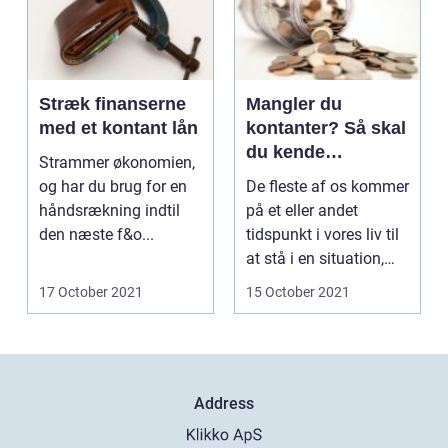
Stræk finanserne
Mangler du
med et kontant lån
kontanter? Så skal
du kende
Strammer økonomien,
muligheden for et
og har du brug for en
De fleste af os kommer
kontantlån hos
håndsrækning indtil
på et eller andet
Ikano Bank
den næste f&o...
tidspunkt i vores liv til
at stå i en situation,
hvor vi go...
17 October 2021
15 October 2021
Address