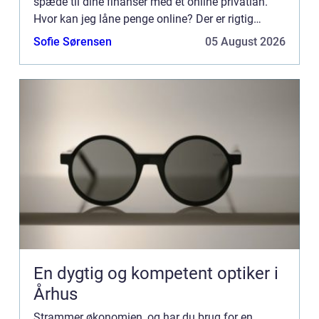
spæde til dine finanser med et online privatlån.
Hvor kan jeg låne penge online? Der er rigtig
mange mul...
Sofie Sørensen
05 August 2026
En dygtig og kompetent optiker i
Århus
Strammer økonomien, og har du brug for en