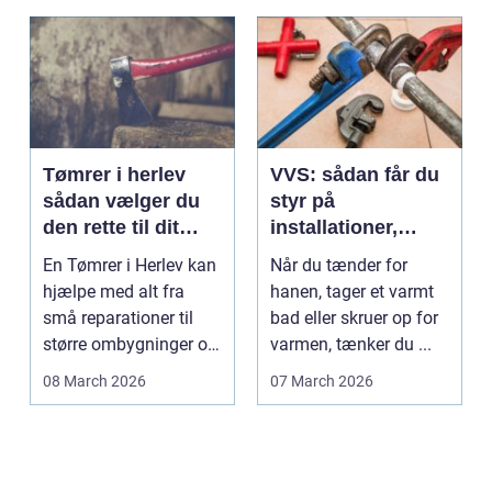
Tømrer i herlev
VVS: sådan får du
sådan vælger du
styr på
den rette til dit
installationer,
projekt
komfort og
En Tømrer i Herlev kan
Når du tænder for
energiforbrug
hjælpe med alt fra
hanen, tager et varmt
små reparationer til
bad eller skruer op for
større ombygninger og
varmen, tænker du ...
tilbygninger. N...
08 March 2026
07 March 2026