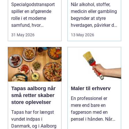
ikke rækker
Specialgodstransport
Når alkohol, stoffer,
spiller en afgørende
medicin eller gambling
rolle i et moderne
begynder at styre
samfund, hvor
hverdagen, påvirker det
industrien bliver mere
ikke kun pers...
31 May 2026
13 May 2026
sp...
Tapas aalborg når
Maler til erhverv
små retter skaber
En professionel er
store oplevelser
mere end bare en
Tapas har for længst
fagperson med en
vundet indpas i
pensel i hånden. Når
Danmark, og i Aalborg
virksomheder