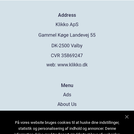
Address
web:
www.klikko.dk
Menu
Ads
About Us
Cookies
På vores website bruges cookies til at huske dine indstillinger,
Contact
statistik og personalisering af indhold og annoncer. Denne
Sitemap