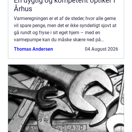
En dygtig og kompetent optiker i
Århus
Varmeregningen er et af de steder, hvor alle gerne
vil spare penge, men det er ikke synderligt sjovt at
gå rundt og fryse i sit eget hjem – med en
varmepumpe kan du måske skære ned på
forbruget. På HusBlogfinder du en lang række af
Thomas Andersen
04 August 2026
gode råd til både ...