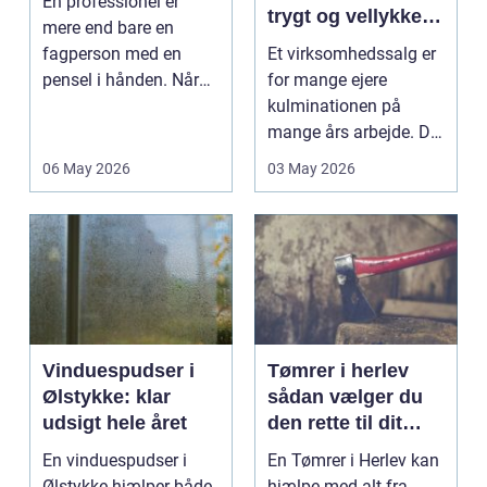
En professionel er
trygt og vellykket
mere end bare en
salg
fagperson med en
Et virksomhedssalg er
pensel i hånden. Når
for mange ejere
virksomheder
kulminationen på
investerer i...
mange års arbejde. Det
kan være en planlagt
06 May 2026
03 May 2026
e...
Vinduespudser i
Tømrer i herlev
Ølstykke: klar
sådan vælger du
udsigt hele året
den rette til dit
projekt
En vinduespudser i
En Tømrer i Herlev kan
Ølstykke hjælper både
hjælpe med alt fra