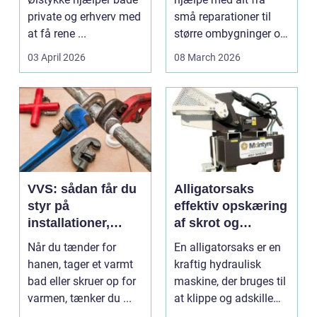
private og erhverv med
små reparationer til
at få rene ...
større ombygninger og
tilbygninger. N...
03 April 2026
08 March 2026
VVS: sådan får du
Alligatorsaks
styr på
effektiv opskæring
installationer,
af skrot og
komfort og
metaller
Når du tænder for
En alligatorsaks er en
energiforbrug
hanen, tager et varmt
kraftig hydraulisk
bad eller skruer op for
maskine, der bruges til
varmen, tænker du ...
at klippe og adskille
forskellige ...