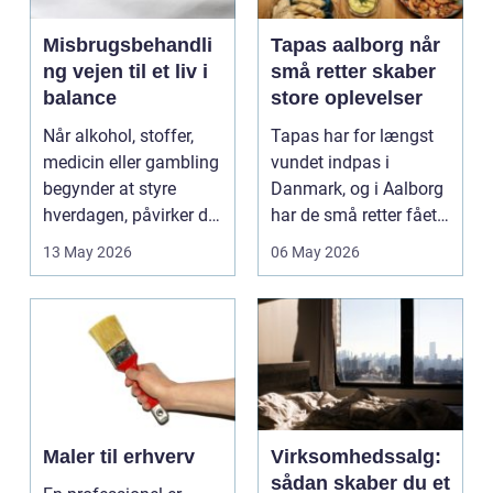
Misbrugsbehandli
Tapas aalborg når
ng vejen til et liv i
små retter skaber
balance
store oplevelser
Når alkohol, stoffer,
Tapas har for længst
medicin eller gambling
vundet indpas i
begynder at styre
Danmark, og i Aalborg
hverdagen, påvirker det
har de små retter fået
ikke kun pers...
deres helt eget li...
13 May 2026
06 May 2026
Maler til erhverv
Virksomhedssalg:
sådan skaber du et