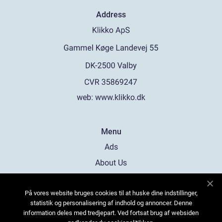
Address
web:
www.klikko.dk
Menu
Ads
About Us
Cookies
På vores website bruges cookies til at huske dine indstillinger,
Contact
statistik og personalisering af indhold og annoncer. Denne
Sitemap
information deles med tredjepart. Ved fortsat brug af websiden