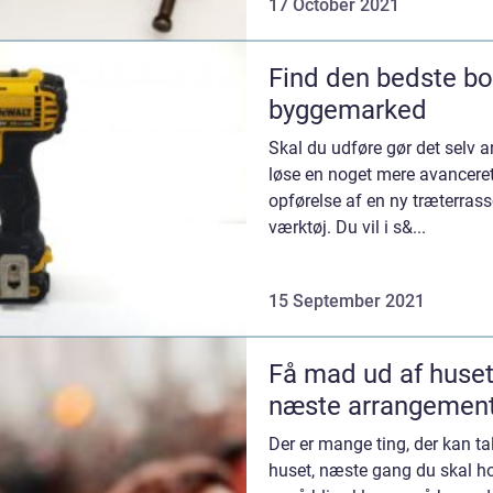
17 October 2021
Find den bedste bo
byggemarked
Skal du udføre gør det selv arb
løse en noget mere avancere
opførelse af en ny træterrass
værktøj. Du vil i s&...
15 September 2021
Få mad ud af huset i
næste arrangemen
Der er mange ting, der kan tal
huset, næste gang du skal h