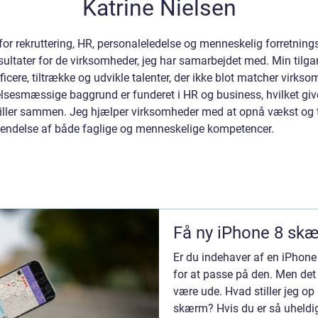
Katrine Nielsen
or rekruttering, HR, personaleledelse og menneskelig forretningsu
ltater for de virksomheder, jeg har samarbejdet med. Min tilgan
ificere, tiltrække og udvikle talenter, der ikke blot matcher vir
lsesmæssige baggrund er funderet i HR og business, hvilket give
iller sammen. Jeg hjælper virksomheder med at opnå vækst og 
nvendelse af både faglige og menneskelige kompetencer.
Få ny iPhone 8 skær
Er du indehaver af en iPhone
for at passe på den. Men det 
være ude. Hvad stiller jeg o
skærm? Hvis du er så uheldig 