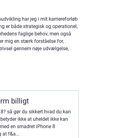
dvikling har jeg i mit karriereforløb
g er både strategisk og operationel,
ksomhedens faglige behov, men også
r mig en stærk forståelse for,
trivsel gennem nøje udvælgelse,
m billigt
 8? så gør du sikkert hvad du kan
betyder ikke at uheldet ikke kan
p med en smadret iPhone 8
at f&a...