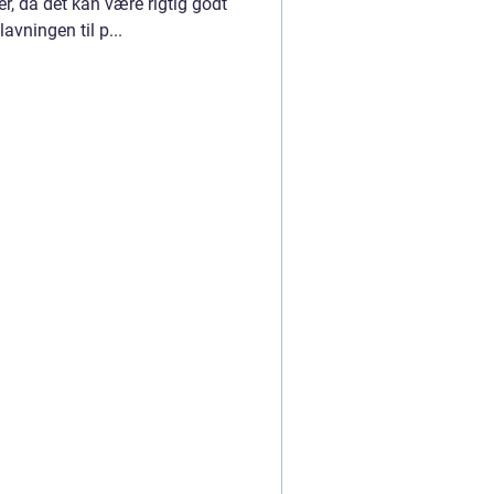
r, da det kan være rigtig godt
avningen til p...